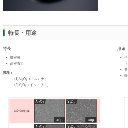
特長・用途
特長
用途
緻密膜
半
高密着力
（
各
膜種：
静
(1)Al
O
（アルミナ）
2
3
(2)Y
O
（イットリア）
2
3