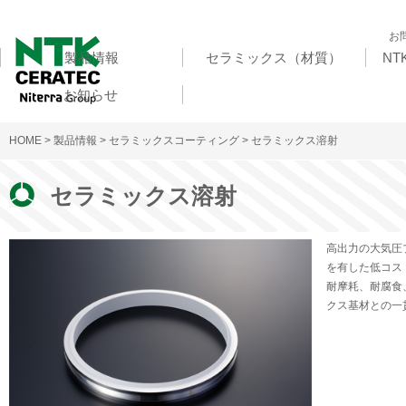
お
製品情報
セラミックス（材質）
N
お知らせ
HOME
>
製品情報
>
セラミックスコーティング
> セラミックス溶射
セラミックス溶射
高出力の大気圧
を有した低コス
耐摩耗、耐腐食
クス基材との一