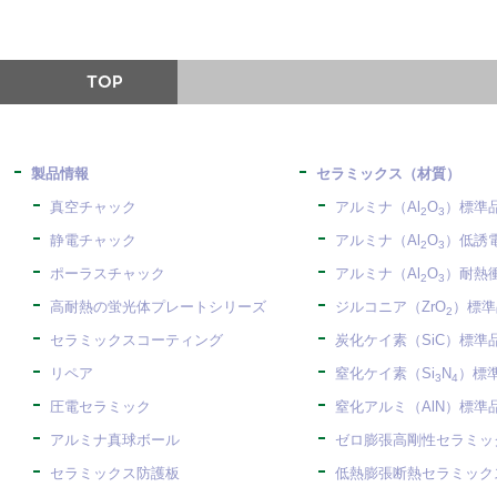
製品情報
セラミックス（材質）
真空チャック
アルミナ（Al
O
）標準
2
3
静電チャック
アルミナ（Al
O
）低誘
2
3
ポーラスチャック
アルミナ（Al
O
）耐熱
2
3
高耐熱の蛍光体プレートシリーズ
ジルコニア（ZrO
）標準
2
セラミックスコーティング
炭化ケイ素（SiC）標準
リペア
窒化ケイ素（Si
N
）標
3
4
圧電セラミック
窒化アルミ（AlN）標準
アルミナ真球ボール
ゼロ膨張高剛性セラミック
セラミックス防護板
低熱膨張断熱セラミックス