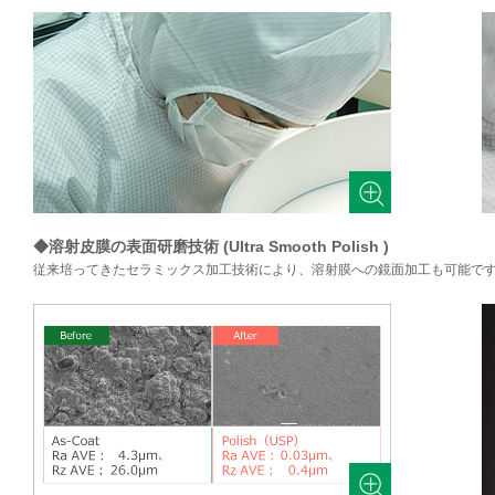
◆溶射皮膜の表面研磨技術 (Ultra Smooth Polish )
従来培ってきたセラミックス加工技術により、溶射膜への鏡面加工も可能で