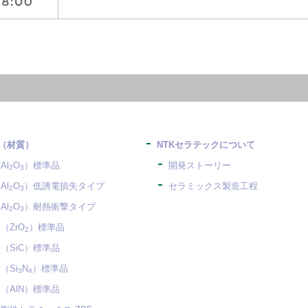
（材質）
NTKセラテックについて
Al
O
）標準品
開発ストーリー
2
3
Al
O
）低誘電損失タイプ
セラミックス製造工程
2
3
Al
O
）耐熱衝撃タイプ
2
3
（ZrO
）標準品
2
（SiC）標準品
（Si
N
）標準品
3
4
（AlN）標準品