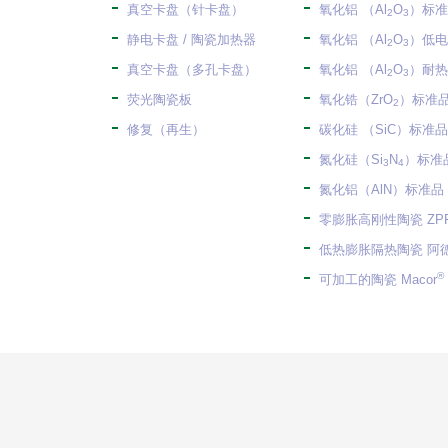
真空卡盘（针卡盘）
氧化铝 （Al
O
）标准
2
3
静电卡盘 / 陶瓷加热器
氧化铝 （Al
O
）低电
2
3
真空卡盘（多孔卡盘）
氧化铝 （Al
O
）耐热
2
3
荧光陶瓷板
氧化锆（ZrO
）标准
2
修复（再生）
碳化硅 （SiC）标准品
氮化硅（Si
N
）标准
3
4
氮化铝（AlN）标准品
零膨胀高刚性陶瓷 ZP
低热膨胀隔热陶瓷 阿德
®
可加工的陶瓷 Macor