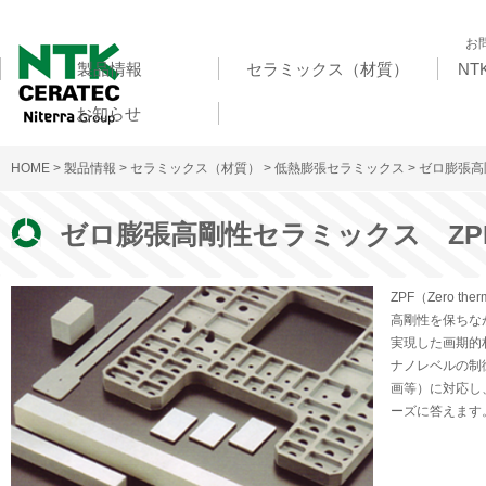
お
製品情報
セラミックス（材質）
N
お知らせ
HOME
>
製品情報
>
セラミックス（材質）
>
低熱膨張セラミックス
> ゼロ膨張高
ゼロ膨張高剛性セラミックス ZP
ZPF（Zero the
高剛性を保ちな
実現した画期的
ナノレベルの制
画等）に対応し
ーズに答えます