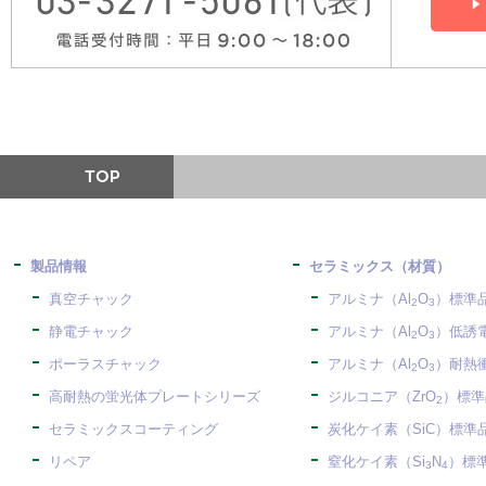
製品情報
セラミックス（材質）
真空チャック
アルミナ（Al
O
）標準
2
3
静電チャック
アルミナ（Al
O
）低誘
2
3
ポーラスチャック
アルミナ（Al
O
）耐熱
2
3
高耐熱の蛍光体プレートシリーズ
ジルコニア（ZrO
）標準
2
セラミックスコーティング
炭化ケイ素（SiC）標準
リペア
窒化ケイ素（Si
N
）標
3
4