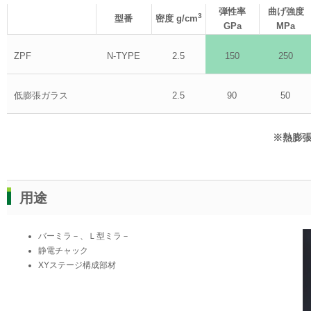
弾性率
曲げ強度
3
型番
密度 g/cm
GPa
MPa
ZPF
N-TYPE
2.5
150
250
低膨張ガラス
2.5
90
50
※熱膨張
用途
バーミラ－、Ｌ型ミラ－
静電チャック
XYステージ構成部材