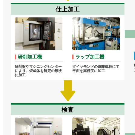
仕上加工
研削加工機
ラップ加工機
研削盤やマシニングセンター
ダイヤモンドの遊離砥粒にて
により、焼成体を所定の形状
平面を高精度に加工
に加工
検査