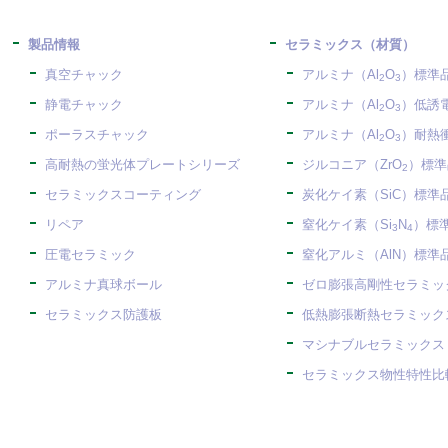
製品情報
セラミックス（材質）
真空チャック
アルミナ（Al
O
）標準
2
3
静電チャック
アルミナ（Al
O
）低誘
2
3
ポーラスチャック
アルミナ（Al
O
）耐熱
2
3
高耐熱の蛍光体プレートシリーズ
ジルコニア（ZrO
）標準
2
セラミックスコーティング
炭化ケイ素（SiC）標準
リペア
窒化ケイ素（Si
N
）標
3
4
圧電セラミック
窒化アルミ（AlN）標準
アルミナ真球ボール
ゼロ膨張高剛性セラミック
セラミックス防護板
低熱膨張断熱セラミックス
マシナブルセラミックス
セラミックス物性特性比較