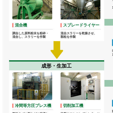
混合機
スプレードライヤー
調合した原料粉末を粉砕・
混合スラリーを乾燥させ、
混合し、スラリーを作製
顆粒を作製
成形・生加工
冷間等方圧プレス機
切削加工機