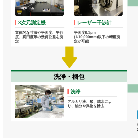
3次元測定機
レーザー干渉計
立体的な寸法や平面度、平行
平面度0.1μm
度、真円度等の幾何公差を測
(1/10,000mm)以下の精度測
定
定が可能
洗浄・梱包
洗浄
アルカリ液、酸、純水によ
り、油分や異物を除去