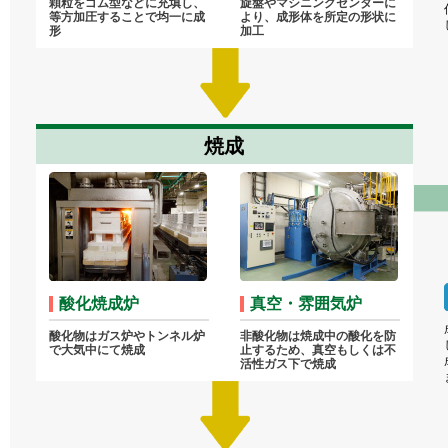
顆粒をゴム型などに充填し、
旋盤やマシニングセンターに
等方加圧することで均一に成
より、成形体を所定の形状に
形
加工
焼成
酸化焼成炉
真空・雰囲気炉
酸化物はガス炉やトンネル炉
非酸化物は焼成中の酸化を防
で大気中にて焼成
止するため、真空もしくは不
活性ガス下で焼成