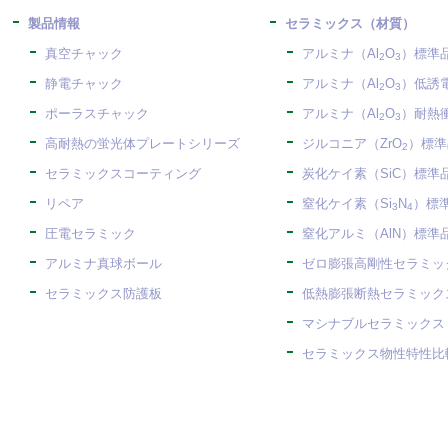
製品情報
セラミックス（材質）
真空チャック
アルミナ（Al
O
）標準
2
3
静電チャック
アルミナ（Al
O
）低誘
2
3
ポーラスチャック
アルミナ（Al
O
）耐熱
2
3
高耐熱の蛍光体プレートシリーズ
ジルコニア（ZrO
）標準
2
セラミックスコーティング
炭化ケイ素（SiC）標準
リペア
窒化ケイ素（Si
N
）標
3
4
圧電セラミック
窒化アルミ（AlN）標準
アルミナ真球ボール
ゼロ膨張高剛性セラミック
セラミックス防護板
低熱膨張断熱セラミックス
マシナブルセラミックス
セラミックス物性特性比較